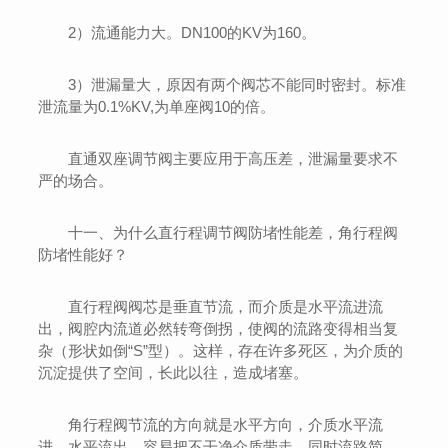
2）流通能力大。DN100的KV为160。
3）泄漏量大，原因有两个阀芯不能同时密封。标准
泄流量为0.1%KV,为单座阀10的倍。
直通双座调节阀主要应用于高压差，泄漏量要求不
严的场合。
十一、为什么直行程调节阀防堵性能差，角行程阀
防堵性能好？
直行程阀阀芯是垂直节流，而介质是水平流进流
出，阀腔内流道必然转弯倒拐，使阀的流路变得相当复
杂（形状如倒“S”型）。这样，存在许多死区，为介质的
沉淀提供了空间，长此以往，造成堵塞。
角行程阀节流的方向就是水平方向，介质水平流
进，水平流出，容易把不干净介质带走，同时流路简