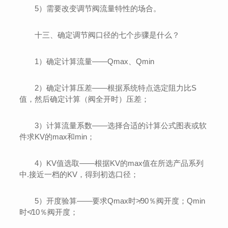
5）需要改变调节阀流量特性的场合。
十三、确定调节阀口径的七个步骤是什么？
1）确定计算流量——Qmax、Qmin
2）确定计算压差——根据系统特点选定阻力比S
值，然后确定计算（阀全开时）压差；
3）计算流量系数——选择合适的计算公式图表或软
件求KV的max和min；
4）KV值选取——根据KV的max值在所选产品系列
中.接近一档的KV，得到初选口径；
5）开度验算——要求Qmax时≯90％阀开度；Qmin
时≮10％阀开度；