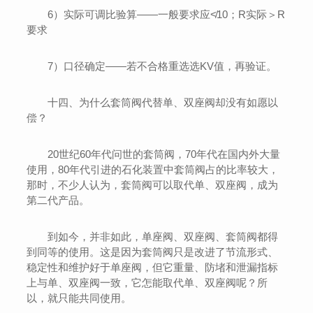
6）实际可调比验算——一般要求应≮10；R实际＞R
要求
7）口径确定——若不合格重选选KV值，再验证。
十四、为什么套筒阀代替单、双座阀却没有如愿以
偿？
20世纪60年代问世的套筒阀，70年代在国内外大量
使用，80年代引进的石化装置中套筒阀占的比率较大，
那时，不少人认为，套筒阀可以取代单、双座阀，成为
第二代产品。
到如今，并非如此，单座阀、双座阀、套筒阀都得
到同等的使用。这是因为套筒阀只是改进了节流形式、
稳定性和维护好于单座阀，但它重量、防堵和泄漏指标
上与单、双座阀一致，它怎能取代单、双座阀呢？所
以，就只能共同使用。