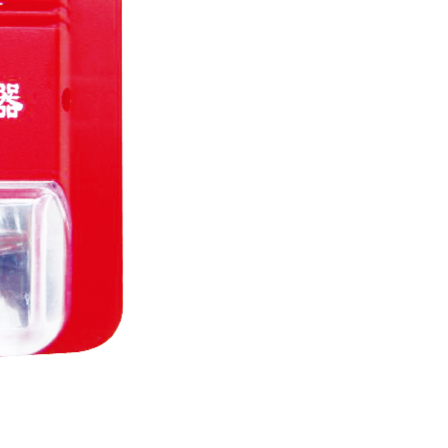
管卷盘 轻便水龙系列