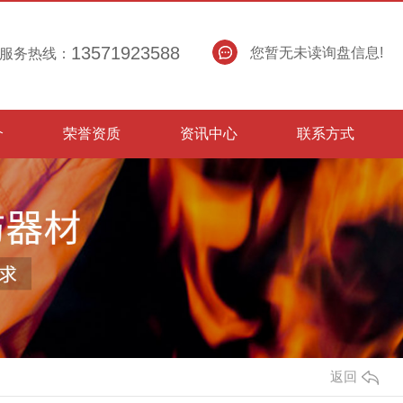
13571923588
您暂无未读询盘信息!
服务热线：
介
荣誉资质
资讯中心
联系方式
返回