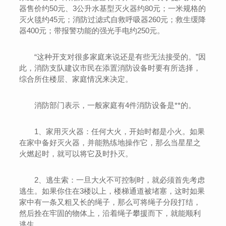
器售价约50元、3公升水基型灭火器约80元；一米规格的
灭火毯约45元；消防过滤式自救呼吸器260元；救生缓降
器400元；带报警功能的强光手电约250元。
“这种开支对很多家庭来说还是有些无法接受的。”因
此，消防支队建议市民在添置消防设备时要有所选择，
综合所住楼层、家庭情况来决定。
消防部门表示，一般家庭有4件消防设备是**的。
1、家用灭火器：任何大火，开始时都是小火。如果
在家中备好灭火器，并能熟练地操作它，那么当星星之
火燃起时，就可以将它及时扑灭。
2、逃生索：一旦大火不可控制时，就必须首先考虑
逃生。如果你住在3楼以上，楼梯通道被堵塞，这时如果
家中有一条又粗又长的绳子，那么可将绳子分段打结，
然后拴在牢固的物体上，沿着绳子攀援而下，就能顺利
逃生。