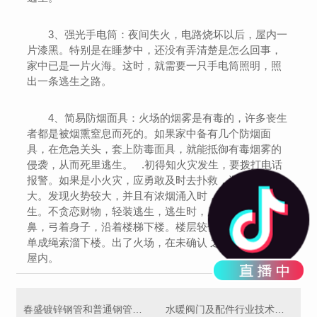
3、强光手电筒：夜间失火，电路烧坏以后，屋内一
片漆黑。特别是在睡梦中，还没有弄清楚是怎么回事，
家中已是一片火海。这时，就需要一只手电筒照明，照
出一条逃生之路。
4、简易防烟面具：火场的烟雾是有毒的，许多丧生
者都是被烟熏窒息而死的。如果家中备有几个防烟面
具，在危急关头，套上防毒面具，就能抵御有毒烟雾的
侵袭，从而死里逃生。 .初得知火灾发生，要拨打电话
报警。如果是小火灾，应勇敢及时去扑救，避免火势扩
大。发现火势较大，并且有浓烟涌入时，应立即选择逃
生。不贪恋财物，轻装逃生，逃生时，用湿毛巾捂住口
鼻，弓着身子，沿着楼梯下楼。楼层较低的，可以结床
单成绳索溜下楼。出了火场，在未确认 之前，切忌返回
屋内。
春盛镀锌钢管和普通钢管的区别在哪里？
水暖阀门及配件行业技术特点趋势及面临的机遇挑战壁垒构成！